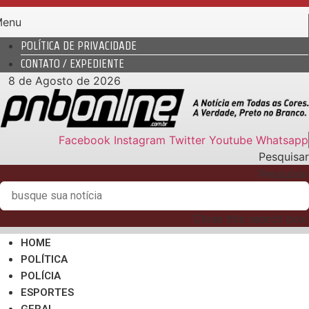
Ir
Menu
para
o
POLÍTICA DE PRIVACIDADE
conteúdo
CONTATO / EXPEDIENTE
8 de Agosto de 2026
Facebook
Instagram
Twitter
Youtube
Whatsapp
Pesquisar
Pesquisar
Close this search box.
HOME
POLÍTICA
POLÍCIA
ESPORTES
GERAL