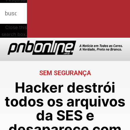
Close this
search box.
SEM SEGURANÇA
Hacker destrói
todos os arquivos
da SES e
desaparece com