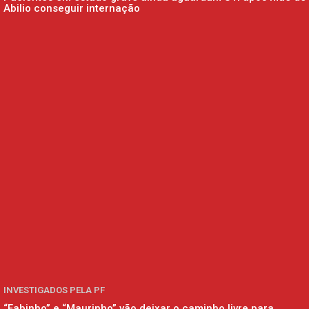
Abilio conseguir internação
INVESTIGADOS PELA PF
“Fabinho” e “Maurinho” vão deixar o caminho livre para