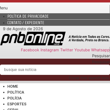
Ir
Menu
para
o
POLÍTICA DE PRIVACIDADE
conteúdo
CONTATO / EXPEDIENTE
9 de Agosto de 2026
Facebook
Instagram
Twitter
Youtube
Whatsapp
Pesquisar
Pesquisar
Close this search box.
HOME
POLÍTICA
POLÍCIA
ESPORTES
GERAL